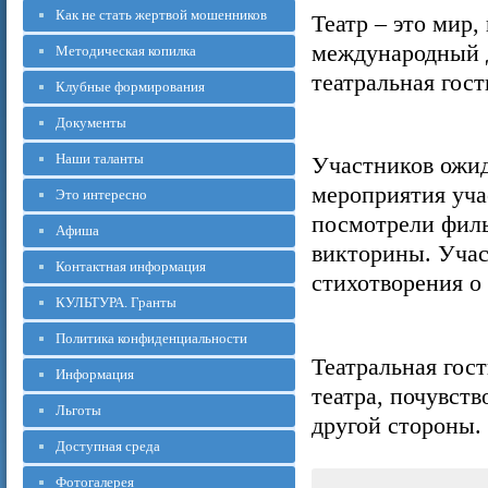
Как не стать жертвой мошенников
Театр – это мир
международный 
Методическая копилка
театральная гост
Клубные формирования
Документы
Наши таланты
Участников ожид
мероприятия уча
Это интересно
посмотрели филь
Афиша
викторины. Учас
Контактная информация
стихотворения о 
КУЛЬТУРА. Гранты
Политика конфиденциальности
Театральная гос
Информация
театра, почувств
Льготы
другой стороны.
Доступная среда
Фотогалерея