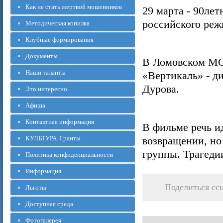
Как не стать жертвой мошенников
29 марта - 90ле
российского режи
Методическая копилка
Клубные формирования
Документы
В Ломовском МС
Наши таланты
«Вертикаль» - д
Дурова.
Это интересно
Афиша
Контактная информация
В фильме речь и
КУЛЬТУРА. Гранты
возвращении, но
группы. Трагеди
Политика конфиденциальности
Информация
Поделиться сс
Льготы
Доступная среда
Фотогалерея