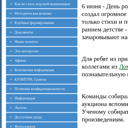
Как не стать жертвой мошенников
6 июня - День р
создал огромное
Методическая копилка
только стихи и 
Клубные формирования
раннем детстве -
Документы
зачаровывают на
Наши таланты
Это интересно
Для ребят из пр
Афиша
коллегами из
Ло
Контактная информация
познавательную
КУЛЬТУРА. Гранты
Политика конфиденциальности
Команды собирал
Информация
аукциона вспоми
Льготы
Ученому собират
Доступная среда
произведениям.
Фотогалерея