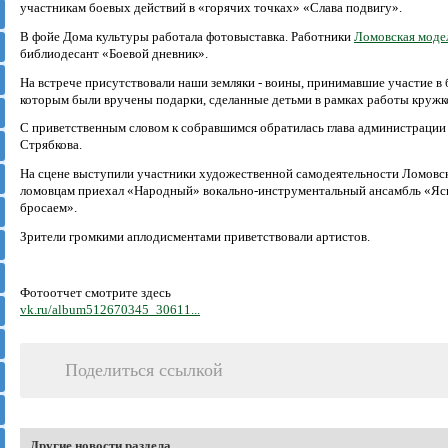
участникам боевых действий в «горячих точках» «Слава подвигу».
В фойе Дома культуры работала фотовыставка. Работники
Ломовская моде
библиодесант «Боевой дневник».
На встрече присутствовали наши земляки - воины, принимавшие участие в 
которым были вручены подарки, сделанные детьми в рамках работы кружк
С приветственным словом к собравшимся обратилась глава администрации 
Стрябкова.
На сцене выступили участники художественной самодеятельности Ломовск
ломовцам приехал «Народный» вокально-инструментальный ансамбль «Яс
бросаем».
Зрители громкими аплодисментами приветствовали артистов.
Фотоотчет смотрите здесь
vk.ru/album512670345_30611...
Поделиться ссылкой
Другие новости раздела