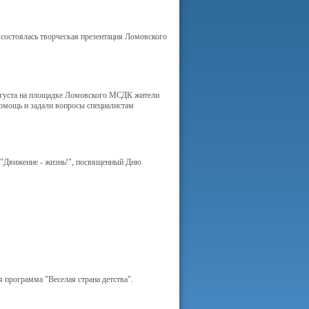
 состоялась творческая презентация Ломовского
августа на площадке Ломовского МСДК жители
омощь и задали вопросы специалистам
 "Движение - жизнь!", посвященный Дню
я программа "Веселая страна детства".