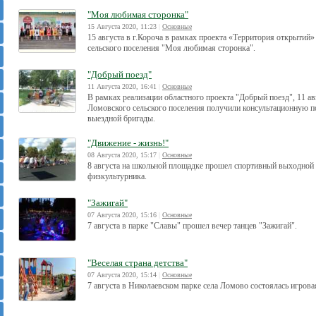
"Моя любимая сторонка"
15 Августа 2020, 11:23
|
Основные
15 августа в г.Короча в рамках проекта «Территория открытий»
сельского поселения "Моя любимая сторонка".
"Добрый поезд"
11 Августа 2020, 16:41
|
Основные
В рамках реализации областного проекта "Добрый поезд", 11 
Ломовского сельского поселения получили консультационную п
выездной бригады.
"Движение - жизнь!"
08 Августа 2020, 15:17
|
Основные
8 августа на школьной площадке прошел спортивный выходной
физкультурника.
"Зажигай"
07 Августа 2020, 15:16
|
Основные
7 августа в парке "Славы" прошел вечер танцев "Зажигай".
"Веселая страна детства"
07 Августа 2020, 15:14
|
Основные
7 августа в Николаевском парке села Ломово состоялась игрова