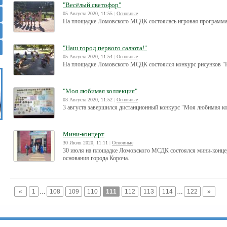
"Весёлый светофор"
05 Августа 2020, 11:55
|
Основные
На площадке Ломовского МСДК состоялась игровая программа
"Наш город первого салюта!"
05 Августа 2020, 11:54
|
Основные
На площадке Ломовского МСДК состоялся конкурс рисунков "Н
"Моя любимая коллекция"
03 Августа 2020, 11:52
|
Основные
3 августа завершился дистанционный конкурс "Моя любимая ко
Мини-концерт
30 Июля 2020, 11:11
|
Основные
30 июля на площадке Ломовского МСДК состоялся мини-концер
основания города Короча.
«
1
…
108
109
110
111
112
113
114
…
122
»