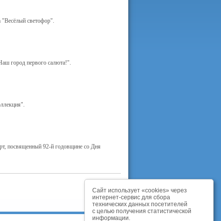
 "Весёлый светофор".
аш город первого салюта!".
ллекция".
т, посвященный 92-й годовщине со Дня
Сайт использует «cookies» через
интернет-сервис для сбора
технических данных посетителей
с целью получения статистической
информации.