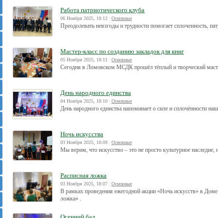
Работа патриотического клуба
06 Ноября 2025, 18:12
|
Основные
Преодолевать невзгоды и трудности помогает сплоченность, па
Мастер-класс по созданию закладок для книг
05 Ноября 2025, 18:11
|
Основные
Сегодня в Ломовском МСДК прошёл тёплый и творческий мастер
День народного единства
04 Ноября 2025, 18:10
|
Основные
День народного единства напоминает о силе и сплочённости наш
Ночь искусства
03 Ноября 2025, 18:09
|
Основные
Мы верим, что искусство – это не просто культурное наследие,
Расписная ложка
03 Ноября 2025, 18:07
|
Основные
В рамках проведения ежегодной акции «Ночь искусств» в Доме 
ложка» .
Осенний бал