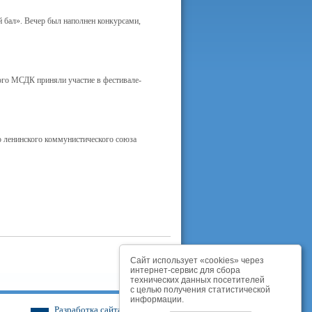
 бал». Вечер был наполнен конкурсами,
ого МСДК приняли участие в фестивале-
о ленинского коммунистического союза
Сайт использует «cookies» через
интернет-сервис для сбора
технических данных посетителей
с целью получения статистической
информации.
Разработка сайта