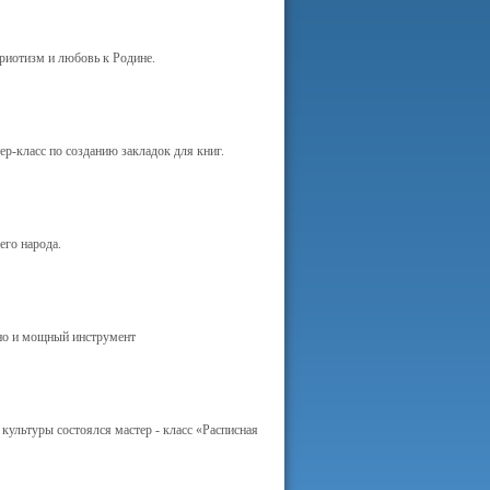
триотизм и любовь к Родине.
-класс по созданию закладок для книг.
его народа.
 но и мощный инструмент
культуры состоялся мастер - класс «Расписная