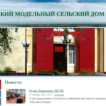
КИЙ МОДЕЛЬНЫЙ СЕЛЬСКИЙ ДОМ
Новости
Будни Ломовского МСДК
07 Ноября 2025, 18:13
|
Основные
А мы продолжаем готовиться к районному фестивалю-конкурсу
«Музыка победы»