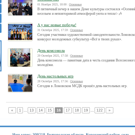
01 Ноября 2025, 18:00
|
Основные
В пятничный вечер в нашем Доме культуры состоялся «Осенний
весельем и неповторимой атмосферой уюта и тепла✨️🎶
А у нас новые победы!
31 Октября 2025, 17:59
|
Основные
Сегодня участники художественной самодеятельности Ломовск
конкурсе молодежных субкультур «Всё в твоих руках».
День комсомола
29 Октября 2025, 17:58
|
Основные
День комсомола — памятная дата в честь создания Всесоюзног
молодёжи.
День настольных игр
28 Октября 2025, 17:56
|
Основные
Сегодня в Ломовском МСДК прошёл день настольных игр.
«
1
…
13
14
15
16
17
18
19
…
122
»
Наш адрес: 309218, Белгородская область, Корочанский район, село